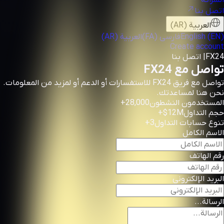
الشراكة
اتصل بنا
العربية (AR)
English (EN)
فارسی (FA)
العربية (AR)
Create account
FX24
|
اتصل بنا
تواصل مع
FX24
تواصل مع فريق
FX24
للاستفسارات أو الدعم أو لمزيد من المعلومات.
نحن هنا لمساعدتك.
المستخدمون النشطون
28,000+
حجم التداول
$12M+
تنوع حسابات التداول
3+
الاسم الكامل
رقم الهاتف
البريد الإلكتروني
الرسالة...