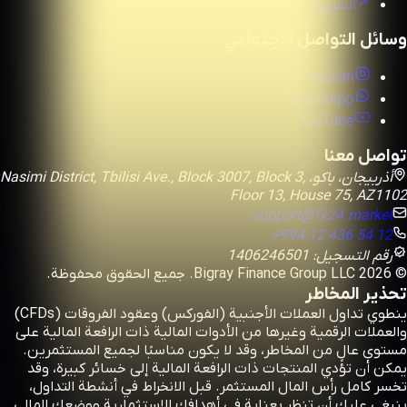
الشروط والأحكام
وسائل التواصل الاجتماعي
Instagram
WhatsApp
YouTube
تواصل معنا
أذربيجان، باكو، Nasimi District, Tbilisi Ave., Block 3007, Block 3,
Floor 13, House 75, AZ1102
support@fx24.market
+994 12 436 54 12
رقم التسجيل: 1406246501
© 2026 Bigray Finance Group LLC. جميع الحقوق محفوظة.
تحذير المخاطر
ينطوي تداول العملات الأجنبية (الفوركس) وعقود الفروقات (CFDs)
والعملات الرقمية وغيرها من الأدوات المالية ذات الرافعة المالية على
مستوى عالٍ من المخاطر، وقد لا يكون مناسبًا لجميع المستثمرين.
يمكن أن تؤدي المنتجات ذات الرافعة المالية إلى خسائر كبيرة، وقد
تخسر كامل رأس المال المستثمر. قبل الانخراط في أنشطة التداول،
ينبغي عليك أن تنظر بعناية في أهدافك الاستثمارية ووضعك المالي