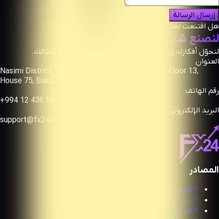
إرسال الرسالة
هل اقتنعت بعد؟
لنصنع شيئًا رائعًا معًا.
لنحوّل أفكارك إلى تجربة رقمية قوية مصممة لتنمية أعمالك.
العنوان
Nasimi District, Tbilisi Ave., Block 3007, Block 3, Floor 13,
House 75, Baku, AZ1102, Azerbaijan
رقم الهاتف
+994 12 436 54 12
البريد الإلكتروني
support@fx24.market
المصادر
اتصل بنا
من نحن
الشراكة