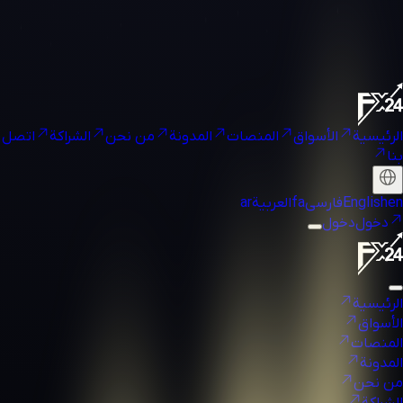
الرئيسية
الأسواق
المنصات
المدونة
من نحن
الشراكة
اتصل
بنا
en
English
فارسی
fa
العربية
ar
دخول
دخول
الرئيسية
الأسواق
المنصات
المدونة
من نحن